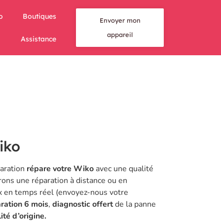
o
Boutiques
Envoyer mon
appareil
Assistance
iko
aration
répare votre Wiko
avec une qualité
rons une réparation à distance ou
en
x en temps réel (
envoyez-nous votre
ration 6 mois
,
diagnostic offert
de la panne
ité d’origine.