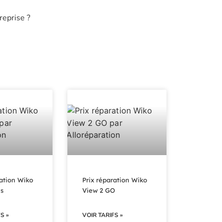
reprise
?
ration Wiko
Prix réparation Wiko
us
View 2 GO
S »
VOIR TARIFS »