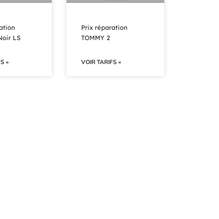
ation
Prix réparation
oir LS
TOMMY 2
S »
VOIR TARIFS »