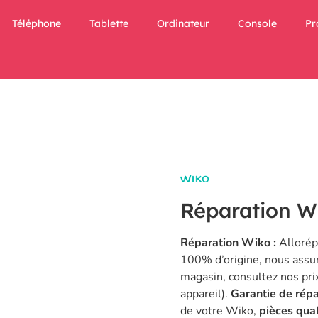
Téléphone
Tablette
Ordinateur
Console
Pr
Réparation W
Réparation Wiko :
Allorép
100% d’origine, nous assu
magasin
, consultez nos pri
appareil
).
Garantie de répa
de votre Wiko,
pièces qual