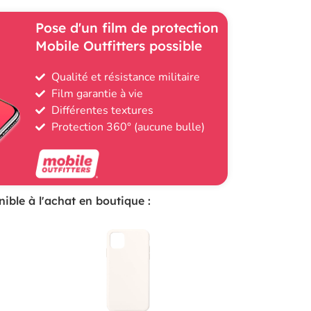
Pose d'un film de protection
Mobile Outfitters possible
Qualité et résistance militaire
Film garantie à vie
Différentes textures
Protection 360° (aucune bulle)
ible à l'achat en boutique :