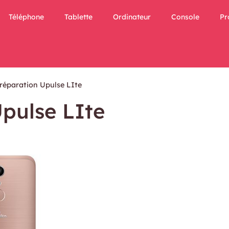
Téléphone
Tablette
Ordinateur
Console
Pr
 réparation Upulse LIte
Upulse LIte