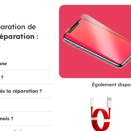
aration de
réparation
:
nne
 ?
Également dispon
ès la réparation ?
mois ?