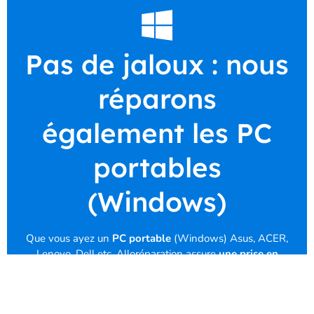
Pas de jaloux : nous
réparons
également les PC
portables
(Windows)
Que vous ayez un
PC portable
(Windows) Asus, ACER,
Lenovo, Dell etc. Alloréparation assure
une prise en
charge et un diagnostic offert
de la panne de votre
ordinateur portable. Nous déterminons l’origine du
problème et
remettons à neuf votre appareil
. Nous