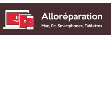
Alloréparation
: boutiques de réparation de
smartphones
,
tablettes
,
PC et Mac
en activité depuis plus de 10 ans.
Garantie réparation 6 mois, pièces 100% qualité d’origine,
nous réparons toutes les marques. Diagnostic de votre
panne offerte,
envoi d’appareil
pour réparation possible
dans toute la France.
Accès rapide
Accueil
Nos boutiques