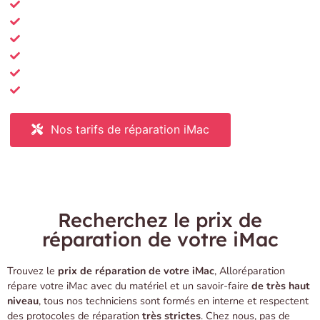
Diagnostic gratuit de la panne
Garantie de réparation 6 mois
Pièces 100% qualité d'origine
Possibilité de récupérer des données
Tarifs sur le site à jour en temps réel
Rapport qualité / prix ultra compétitif
Nos tarifs de réparation iMac
Réparation
à distance
ou
en boutique
par un expert Alloréparation
Recherchez le prix de
réparation de votre iMac
Trouvez le
prix de réparation de votre iMac
, Alloréparation
répare votre iMac avec du matériel et un savoir-faire
de très haut
niveau
, tous nos techniciens sont formés en interne et respectent
des protocoles de réparation
très strictes
. Chez nous, pas de