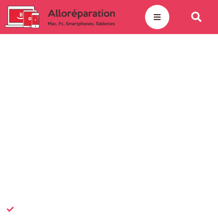
Accueil
»
Réparation Ordinateur
»
iMac
Réparation iMac
Alloréparation
assure la
réparation de votre iMac
,
l’ordinateur emblématique de la marque
Apple
. Votre
écran s’est fissuré ? L’iMac ne démarre plus ? Souffle
énormément ou n’a plus du tout ses performances
d’origine ? Nous assurons un
diagnostic offert
de la
panne. Elle peut être due à la présence d’un malware, un
mauvais entretien ou une pièce défectueuse.
Spécialistes de la réparation Apple