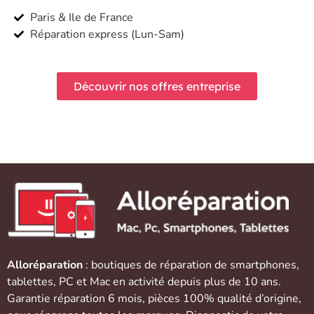
Paris & Ile de France
Réparation express (Lun-Sam)
Découvrir nos offres entreprise
Alloréparation
: boutiques de réparation de
smartphones
,
tablettes
,
PC et Mac
en activité depuis plus de 10 ans.
Garantie réparation 6 mois, pièces 100% qualité d’origine,