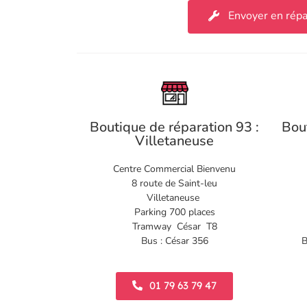
Envoyer en répa
Boutique de réparation 93 :
Bou
Villetaneuse
Centre Commercial Bienvenu
8 route de Saint-leu
Villetaneuse
Parking 700 places
Tramway César T8
Bus : César 356
B
01 79 63 79 47