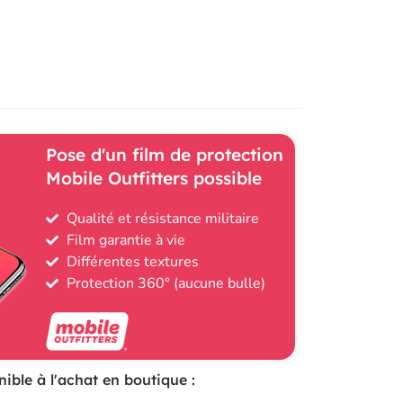
Pose d'un film de protection
Mobile Outfitters possible
Qualité et résistance militaire
Film garantie à vie
Différentes textures
Protection 360° (aucune bulle)
ible à l'achat en boutique :