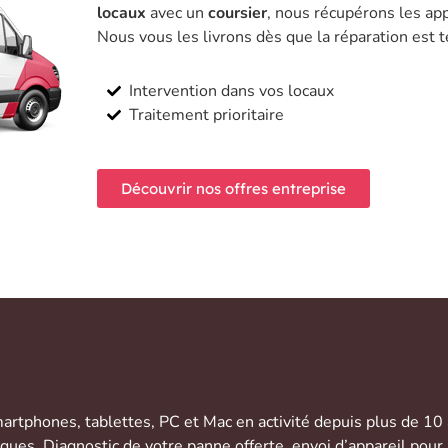
locaux
avec un
coursier
, nous récupérons les app
Nous vous les livrons dès que la réparation est 
Intervention dans vos locaux
Traitement prioritaire
Découvrir nos offres entreprise
artphones
,
tablettes
,
PC et Mac
en activité depuis plus de 10
rques. Diagnostic de votre panne offerte,
envoi d’appareil
pour 