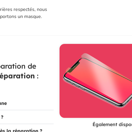
rières respectés, nous
t portons un masque.
aration de
réparation
:
nne
 ?
Également dispon
ès la réparation ?