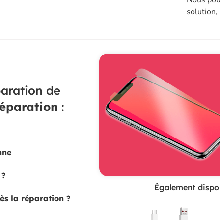
solution,
aration de
réparation
:
nne
 ?
Également dispon
ès la réparation ?