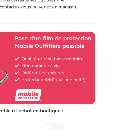
 contactez-nous ou venez en magasin.
Pose d'un film de protection
Mobile Outfitters possible
Qualité et résistance militaire
Film garantie à vie
Différentes textures
Protection 360° (aucune bulle)
ible à l'achat en boutique :