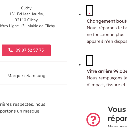
Clichy
131 Bd Jean Jaurès,
92110 Clichy
Changement bou
étro Ligne 13 : Mairie de Clichy
Nous réparons le bo
ne fonctionne plus. 
appareil n'en dispos
09 87 32 57 75
Vitre arrière
99,00
Marque : Samsung
Nous remplaçons la 
d'impact, fissure et
rières respectés, nous
Vous
t portons un masque.
répar
Nous pou