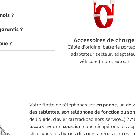
mois ?
garantis ?
Accessoires de charge
one ?
Câble d'origine, batterie portab
adaptateur secteur, adaptate
véhicule (moto, auto...)
Votre flotte de téléphones est
en panne
, un de 
des tablettes, son téléphone de fonction ou so
de liquide, clavier ou trackpad hors service…) ? A
locaux
avec un
coursier
, nous récupérons les app
Nous vous les livrons dès que la réparation est 