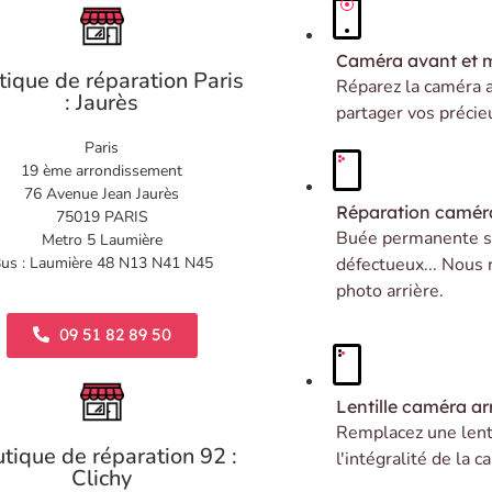
Caméra avant et 
tique de réparation Paris
Réparez la caméra 
: Jaurès
partager vos précie
Paris
19 ème arrondissement
76 Avenue Jean Jaurès
Réparation caméra
75019 PARIS
Buée permanente su
Metro 5 Laumière
us : Laumière 48 N13 N41 N45
défectueux... Nous 
photo arrière.
09 51 82 89 50
Lentille caméra arr
Remplacez une lenti
tique de réparation 92 :
l'intégralité de la 
Clichy