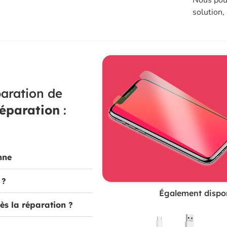
solution,
aration de
réparation
:
nne
 ?
Également dispon
ès la réparation ?