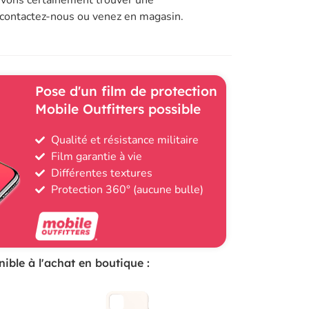
 contactez-nous ou venez en magasin.
Pose d'un film de protection
Mobile Outfitters possible
Qualité et résistance militaire
Film garantie à vie
Différentes textures
Protection 360° (aucune bulle)
ible à l'achat en boutique :