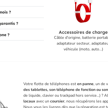
mois ?
garantis ?
Accessoires de charge
one ?
Câble d'origine, batterie portab
adaptateur secteur, adaptate
véhicule (moto, auto...)
Votre flotte de téléphones est
en panne
, un de 
des tablettes, son téléphone de fonction ou so
de liquide, clavier ou trackpad hors service…) ? A
locaux
avec un
coursier
, nous récupérons les app
Nous vous les livrons dès que la réparation est 