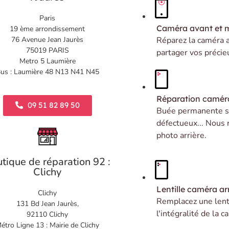
Paris
Caméra avant et 
19 ème arrondissement
Réparez la caméra 
76 Avenue Jean Jaurès
75019 PARIS
partager vos précie
Metro 5 Laumière
us : Laumière 48 N13 N41 N45
Réparation caméra
09 51 82 89 50
Buée permanente su
défectueux... Nous 
photo arrière.
tique de réparation 92 :
Clichy
Lentille caméra arr
Clichy
Remplacez une lenti
131 Bd Jean Jaurès,
l'intégralité de la 
92110 Clichy
étro Ligne 13 : Mairie de Clichy