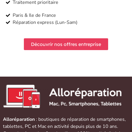
Traitement prioritaire
Paris & Ile de France
Réparation express (Lun-Sam)
Découvrir nos offres entreprise
Alloréparation
: boutiques de réparation de
smartphones
,
tablettes
,
PC et Mac
en activité depuis plus de 10 ans.