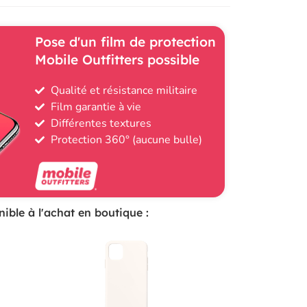
Pose d'un film de protection
Mobile Outfitters possible
Qualité et résistance militaire
Film garantie à vie
Différentes textures
Protection 360° (aucune bulle)
ible à l'achat en boutique :