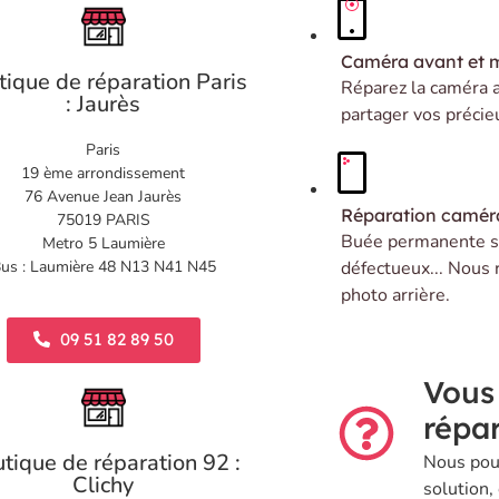
Caméra avant et 
tique de réparation Paris
Réparez la caméra 
: Jaurès
partager vos précie
Paris
19 ème arrondissement
76 Avenue Jean Jaurès
Réparation caméra
75019 PARIS
Buée permanente su
Metro 5 Laumière
us : Laumière 48 N13 N41 N45
défectueux... Nous 
photo arrière.
09 51 82 89 50
Vous
répar
tique de réparation 92 :
Nous pou
Clichy
solution,