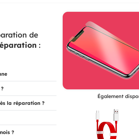
aration de
réparation
:
nne
 ?
Également dispon
ès la réparation ?
mois ?