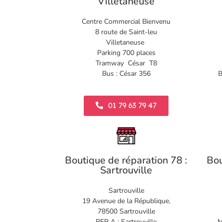
Villetaneuse
Centre Commercial Bienvenu
8 route de Saint-leu
Villetaneuse
Parking 700 places
Tramway César T8
Bus : César 356
B
01 79 63 79 47
Boutique de réparation 78 :
Bou
Sartrouville
Sartrouville
19 Avenue de la République,
78500 Sartrouville
RER A : Sartrouville
M