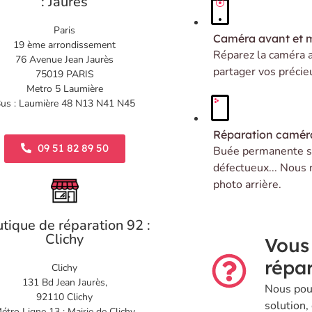
: Jaurès
Paris
Caméra avant et 
19 ème arrondissement
Réparez la caméra 
76 Avenue Jean Jaurès
partager vos précie
75019 PARIS
Metro 5 Laumière
us : Laumière 48 N13 N41 N45
Réparation caméra
09 51 82 89 50
Buée permanente su
défectueux... Nous 
photo arrière.
tique de réparation 92 :
Clichy
Vous
répar
Clichy
131 Bd Jean Jaurès,
Nous pou
92110 Clichy
solution,
étro Ligne 13 : Mairie de Clichy