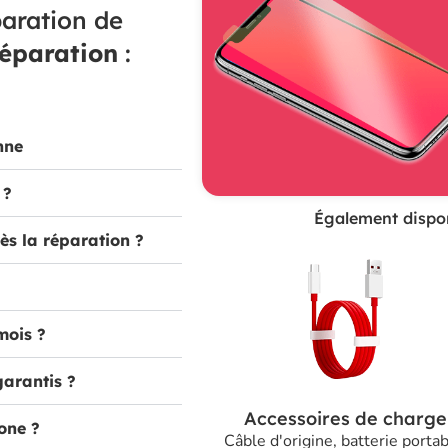
aration de
réparation
:
nne
 ?
Également dispon
ès la réparation ?
mois ?
garantis ?
Accessoires de charge
one ?
Câble d'origine, batterie portab