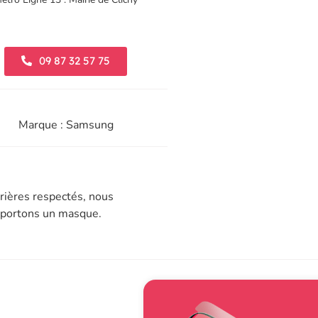
09 87 32 57 75
Marque : Samsung
rières respectés, nous
t portons un masque.