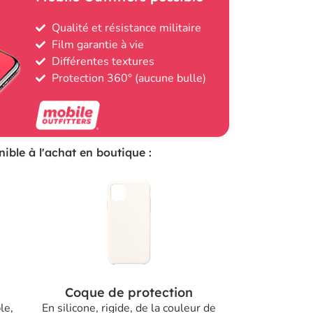
Qualité et résistance militaire
Film garantie à vie
Différentes textures
Protection 360° (aucune bulle)
ible à l'achat en boutique :
Coque de protection
le,
En silicone, rigide, de la couleur de