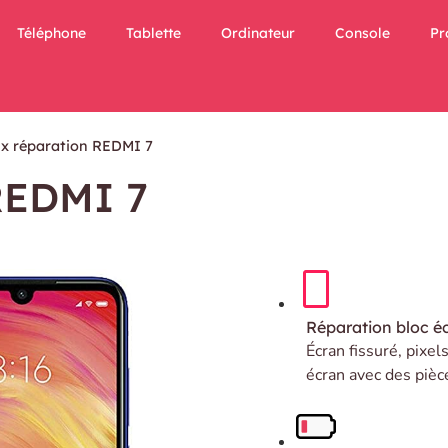
Téléphone
Tablette
Ordinateur
Console
Pr
ix réparation REDMI 7
 REDMI 7
Réparation bloc é
Écran fissuré, pixel
écran avec des pièc