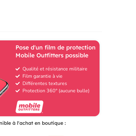
Pose d'un film de protection
Mobile Outfitters possible
Qualité et résistance militaire
Film garantie à vie
Différentes textures
Protection 360° (aucune bulle)
ible à l'achat en boutique :