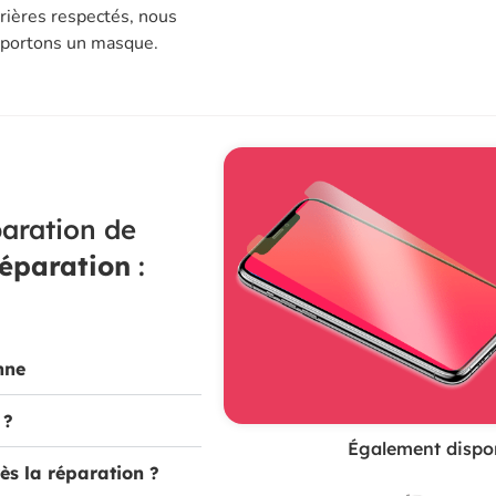
rières respectés, nous
t portons un masque.
aration de
réparation
:
nne
 ?
Également dispon
ès la réparation ?