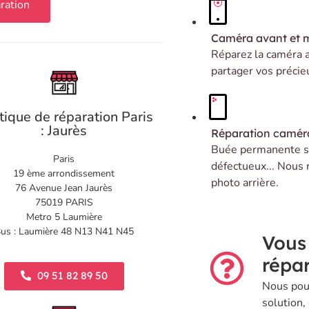
ration
Caméra avant et 
Réparez la caméra 
partager vos précie
tique de réparation Paris
: Jaurès
Réparation caméra
Buée permanente su
Paris
défectueux... Nous 
19 ème arrondissement
photo arrière.
76 Avenue Jean Jaurès
75019 PARIS
Metro 5 Laumière
us : Laumière 48 N13 N41 N45
Vous
répar
09 51 82 89 50
Nous pou
solution,