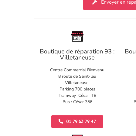
Envoyer en répa
Boutique de réparation 93 :
Bou
Villetaneuse
Centre Commercial Bienvenu
8 route de Saint-leu
Villetaneuse
Parking 700 places
Tramway César T8
Bus : César 356
B
01 79 63 79 47