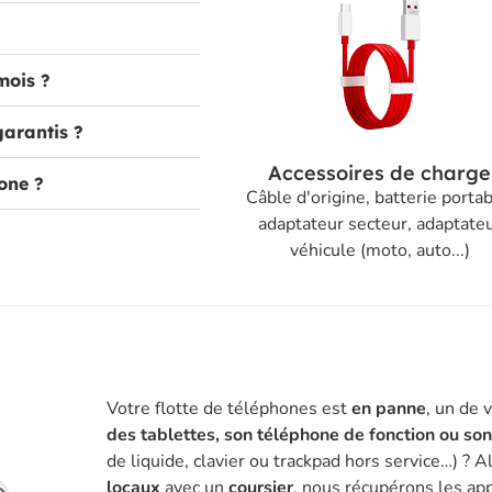
mois ?
garantis ?
Accessoires de charge
one ?
Câble d'origine, batterie portab
adaptateur secteur, adaptate
véhicule (moto, auto...)
Votre flotte de téléphones est
en panne
, un de 
des tablettes, son téléphone de fonction ou so
de liquide, clavier ou trackpad hors service…) ? A
locaux
avec un
coursier
, nous récupérons les app