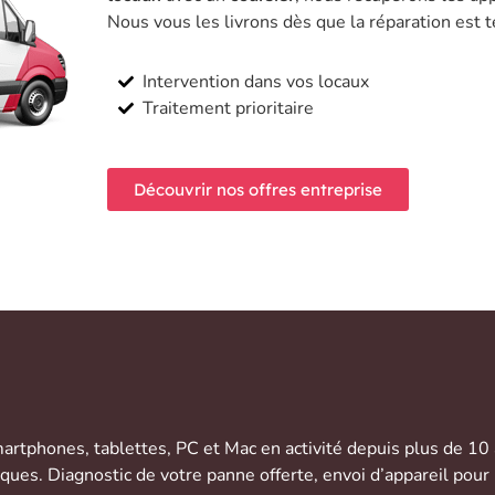
Nous vous les livrons dès que la réparation est 
Intervention dans vos locaux
Traitement prioritaire
Découvrir nos offres entreprise
artphones
,
tablettes
,
PC et Mac
en activité depuis plus de 10
rques. Diagnostic de votre panne offerte,
envoi d’appareil
pour 