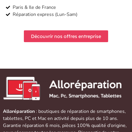
Paris & Ile de France
Réparation express (Lun-Sam)
Découvrir nos offres entreprise
Alloréparation
: boutiques de réparation de
smartphones
,
tablettes
,
PC et Mac
en activité depuis plus de 10 ans.
Garantie réparation 6 mois, pièces 100% qualité d’origine,