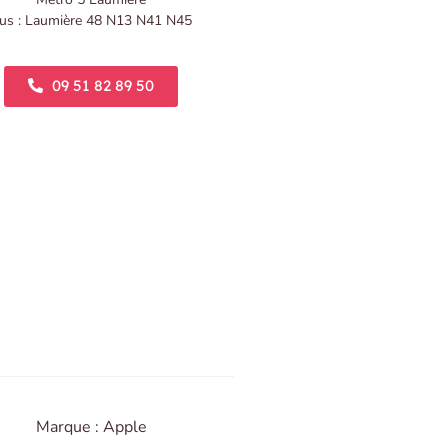
us : Laumière 48 N13 N41 N45
09 51 82 89 50
Marque : Apple