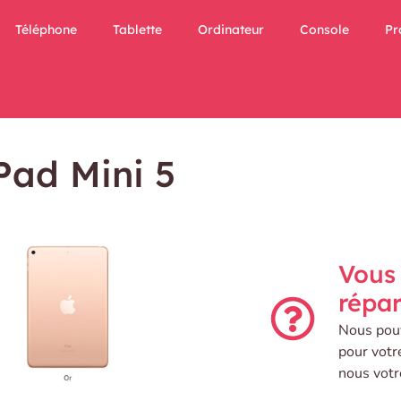
Téléphone
Tablette
Ordinateur
Console
Pr
Pad Mini 5
Vous 
répar
Nous pouv
pour votr
nous votr