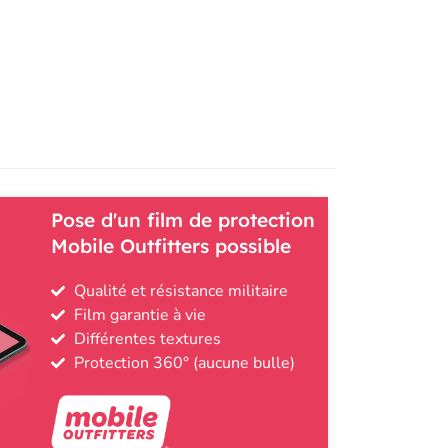
Pose d'un film de protection
Mobile Outfitters possible
Qualité et résistance militaire
Film garantie à vie
Différentes textures
Protection 360° (aucune bulle)