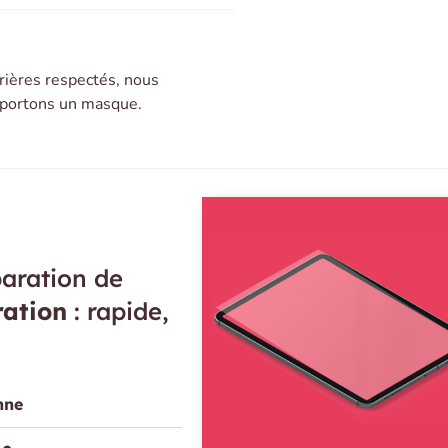
rières respectés, nous
t portons un masque.
aration de
ration
: rapide,
nne