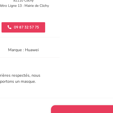
92110 Clichy
étro Ligne 13 : Mairie de Clichy
09 87 32 57 75
Marque : Huawei
rières respectés, nous
t portons un masque.