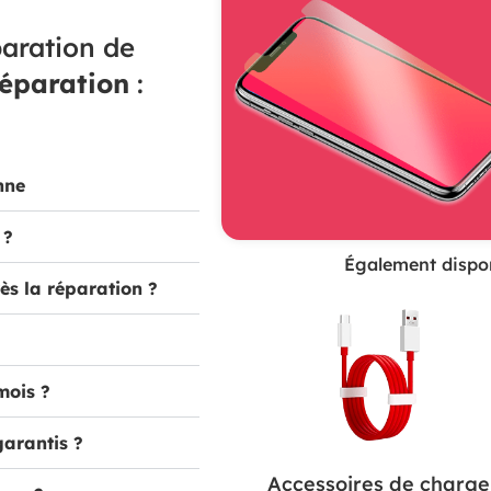
aration de
réparation
:
nne
 ?
Également dispon
ès la réparation ?
mois ?
garantis ?
Accessoires de charge