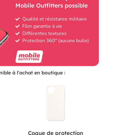
Mobile Outfitters possible
Qualité et résistance militaire
Film garantie à vie
Différentes textures
Protection 360° (aucune bulle)
ible à l'achat en boutique :
Coque de protection