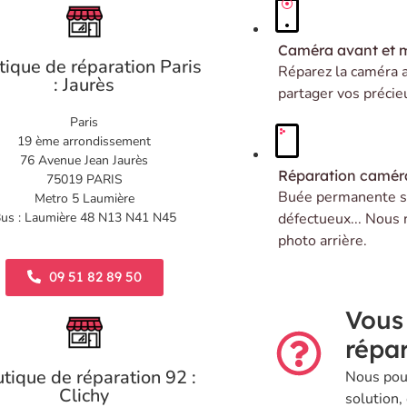
Caméra avant et 
tique de réparation Paris
Réparez la caméra 
: Jaurès
partager vos précie
Paris
19 ème arrondissement
76 Avenue Jean Jaurès
Réparation caméra
75019 PARIS
Buée permanente su
Metro 5 Laumière
us : Laumière 48 N13 N41 N45
défectueux... Nous 
photo arrière.
09 51 82 89 50
Vous
répar
tique de réparation 92 :
Nous pou
Clichy
solution,