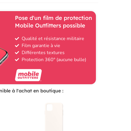
Pose d'un film de protection
Mobile Outfitters possible
Qualité et résistance militaire
Film garantie à vie
Différentes textures
Protection 360° (aucune bulle)
ible à l'achat en boutique :