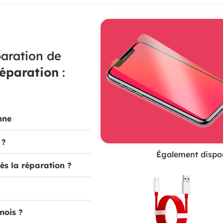
aration de
réparation
:
nne
 ?
Également dispon
ès la réparation ?
mois ?