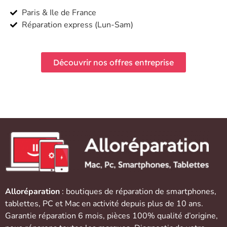
Paris & Ile de France
Réparation express (Lun-Sam)
Découvrir nos offres entreprise
Alloréparation
: boutiques de réparation de
smartphones
,
tablettes
,
PC et Mac
en activité depuis plus de 10 ans.
Garantie réparation 6 mois, pièces 100% qualité d’origine,