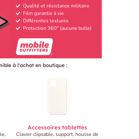
Qualité et résistance militaire
Film garantie à vie
Différentes textures
Protection 360° (aucune bulle)
ible à l'achat en boutique :
Accessoires tablettes
le,
Clavier clipsable, support, housse de