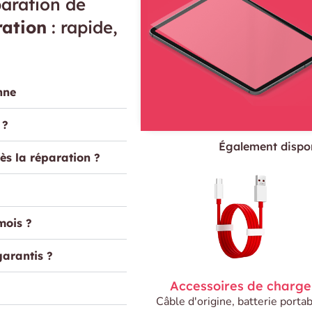
aration de
ration
: rapide,
nne
 ?
Également dispon
ès la réparation ?
mois ?
garantis ?
Accessoires de charge
Câble d'origine, batterie portab