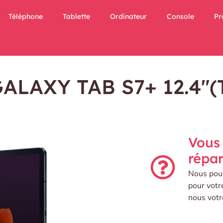
Téléphone
Tablette
Ordinateur
Console
Pr
 GALAXY TAB S7+ 12.4″(
Vous 
répar
Nous pouv
pour votr
nous votr