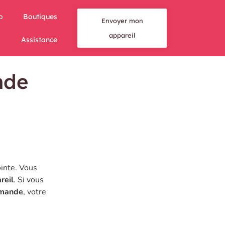
o
Boutiques
Envoyer mon
appareil
Assistance
nde
ointe. Vous
reil
. Si vous
mmande
, votre