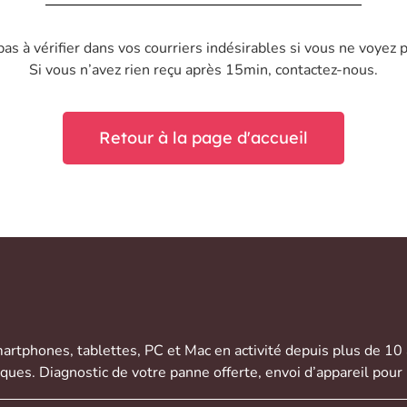
pas à vérifier dans vos courriers indésirables si vous ne voyez p
Si vous n’avez rien reçu après 15min, contactez-nous.
Retour à la page d'accueil
artphones
,
tablettes
,
PC et Mac
en activité depuis plus de 10
rques. Diagnostic de votre panne offerte,
envoi d’appareil
pour 